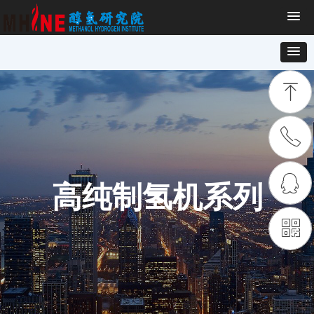
ꁸ
ꂅ
回到顶部
ꁗ
18928765782
高纯制氢机系列
ꀥ
QQ客服
微信公众号