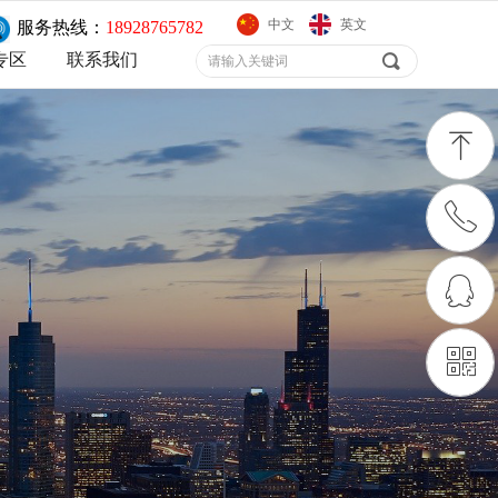
中文
英文
服务热线：
18928765782
专区
联系我们
专区
联系我们
끠
ꁸ
ꂅ
回到顶部
ꁗ
18928765782
ꀥ
QQ客服
微信公众号