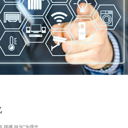
化
新 拼搏 担当”为理念，