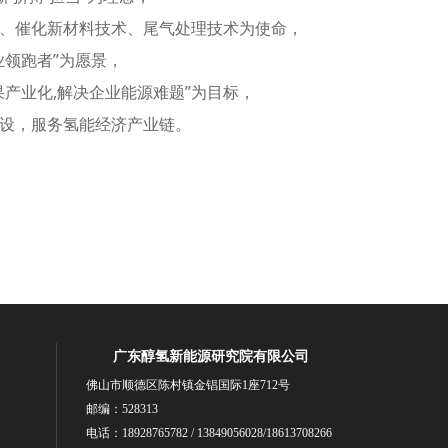
、催化新材料技术、尾气处理技术为使命，
业领跑者”为愿景，
果产业化,解决企业能源难题”为目标，
设，服务氢能经济产业链。
广东醇氢新能源研究院有限公司
佛山市顺德区陈村镇金锠国际1座712号
邮编：528313
电话：18928765782 / 13849056028/18613708266